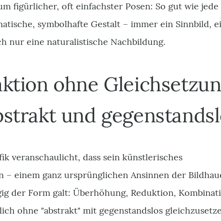
m figürlicher, oft einfachster Posen: So gut wie jede 
atische, symbolhafte Gestalt – immer ein Sinnbild, e
ach nur eine naturalistische Nachbildung.
aktion ohne Gleichsetzu
bstrakt und gegenstandsl
k veranschaulicht, dass sein künstlerisches
n – einem ganz ursprünglichen Ansinnen der Bildhau
gig der Form galt: Überhöhung, Reduktion, Kombinat
ilich ohne "abstrakt" mit gegenstandslos gleichzusetz