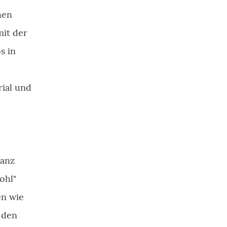
hen
mit der
s in
ial und
ganz
ohl"
en wie
 den