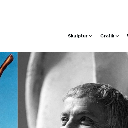
Hauptnavigation
Skulptur
Grafik
ik
Unternavigation von Spuren