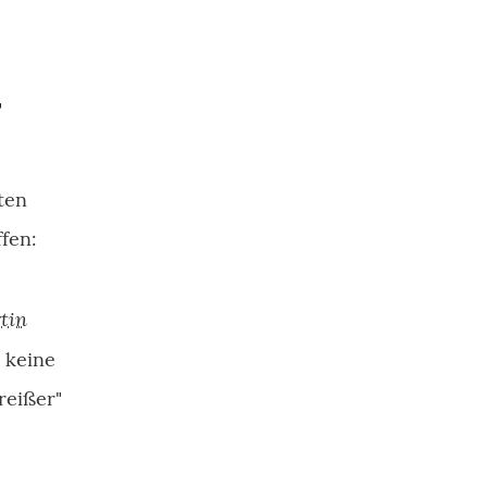
r
ten
fen:
tin
 keine
reißer"