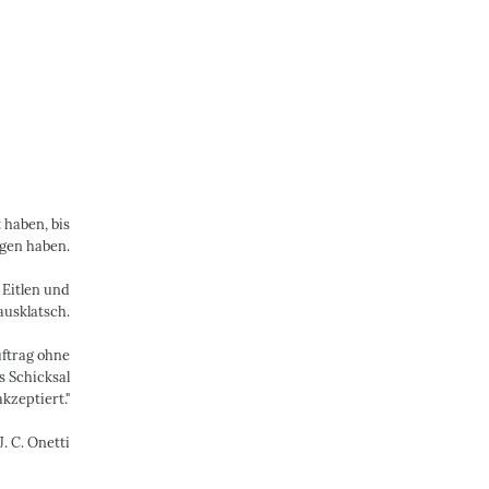
 haben, bis
ngen haben.
 Eitlen und
ausklatsch.
uftrag ohne
s Schicksal
akzeptiert."
J. C. Onetti