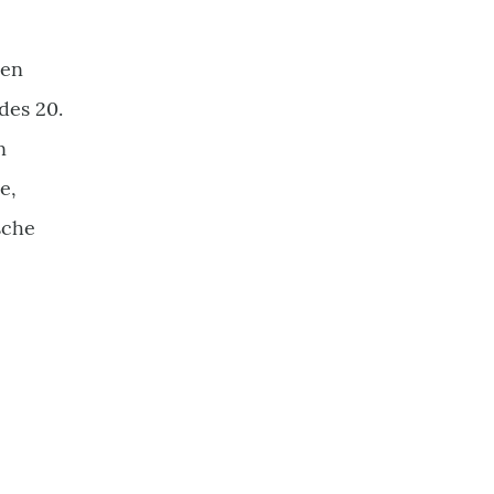
ten
des 20.
n
e,
sche