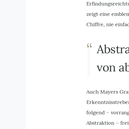
Erfindungsreichtu
zeigt eine emblem
Chiffre, nie einf
Abstr
von a
Auch Mayers Grafi
Erkenntnisstrebe
folgend – vorran
Abstraktion – fre