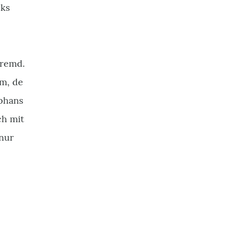
cks
fremd.
em, de
mphans
ch mit
 nur