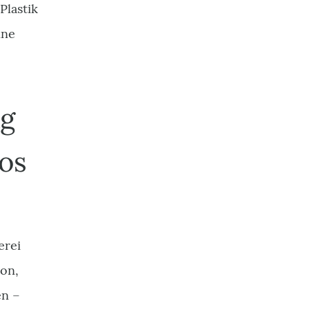
Plastik
ine
ng
os
erei
ion,
en –