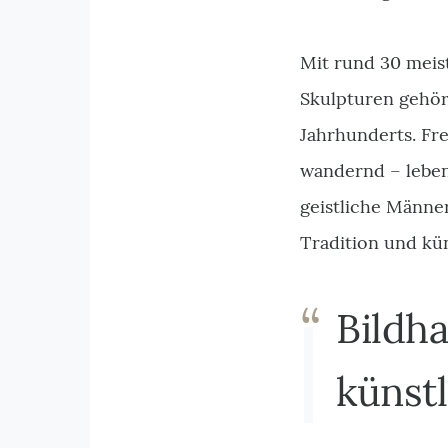
Mit rund 30 meis
Skulpturen gehör
Jahrhunderts. Fr
wandernd – leben
geistliche Männe
Tradition und kün
Bildh
künst